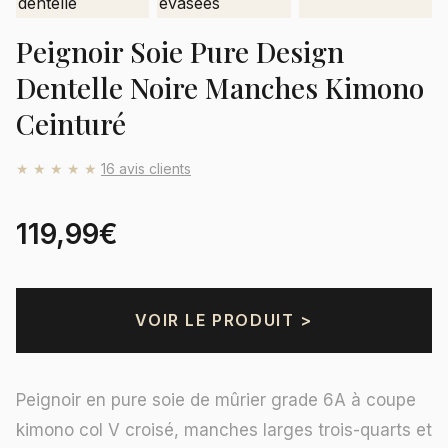
Peignoir Soie Pure Design
Dentelle Noire Manches Kimono
Ceinturé
★★★★★
16 avis clients
119,99€
VOIR LE PRODUIT >
Peignoir en pure soie de mûrier grade 6A à coupe
kimono col V croisé, manches larges trois-quarts et