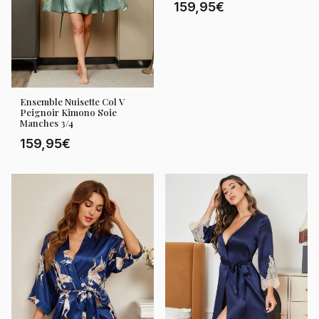
159,95€
Ensemble Nuisette Col V
Peignoir Kimono Soie
Manches 3/4
159,95€