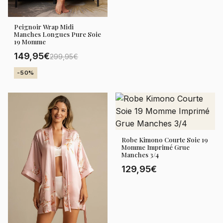
Peignoir Wrap Midi
Manches Longues Pure Soie
19 Momme
149,95€
299,95€
-50%
Robe Kimono Courte Soie 19
Momme Imprimé Grue
Manches 3/4
129,95€