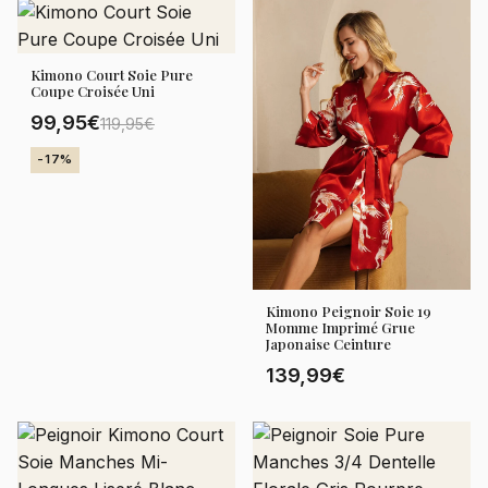
Kimono Court Soie Pure
Coupe Croisée Uni
99,95€
119,95€
-17%
Kimono Peignoir Soie 19
Momme Imprimé Grue
Japonaise Ceinture
139,99€