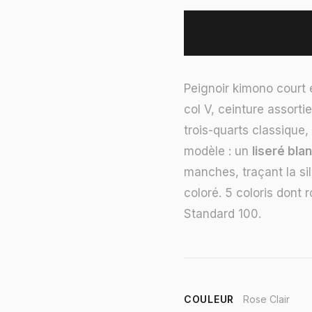
Peignoir kimono court 
col V, ceinture assorti
trois-quarts classique,
modèle : un
liseré bla
manches, traçant la si
coloré. 5 coloris dont r
Standard 100.
COULEUR
Rose Clair