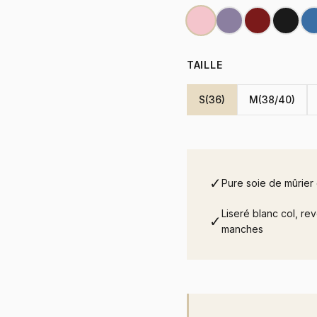
TAILLE
S(36)
M(38/40)
✓
Pure soie de mûrier
Liseré blanc col, rev
✓
manches