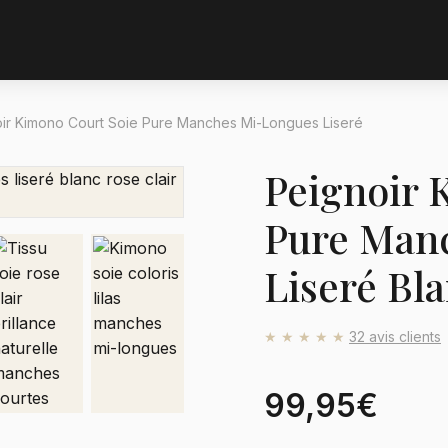
ir Kimono Court Soie Pure Manches Mi-Longues Liseré
Peignoir 
Pure Man
Liseré Bl
★★★★★
32 avis clients
99,95€