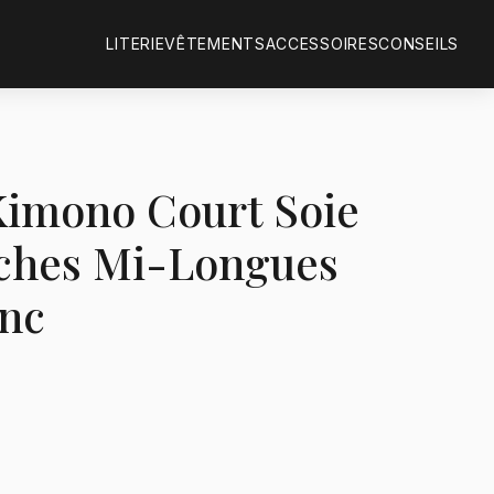
LITERIE
VÊTEMENTS
ACCESSOIRES
CONSEILS
Kimono Court Soie
ches Mi-Longues
anc