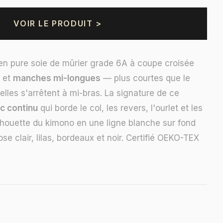
VOIR LE PRODUIT >
en pure soie de mûrier grade 6A à coupe croisée
e et
manches mi-longues
— plus courtes que le
 elles s'arrêtent à mi-bras. La signature de ce
nc continu
qui borde le col, les revers, l'ourlet et les
lhouette du kimono en une ligne blanche sur fond
ose clair, lilas, bordeaux et noir. Certifié OEKO-TEX