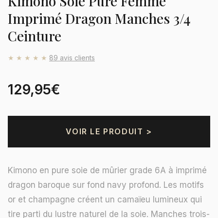
Kimono Soie Pure Femme
Imprimé Dragon Manches 3/4
Ceinture
★★★★★
89 avis clients
129,95€
VOIR LE PRODUIT >
Kimono en pure soie de mûrier grade 6A à imprimé
dragon baroque sur fond navy profond. Les motifs
or et champagne créent un camaïeu lumineux qui
tire parti du lustre naturel de la soie. Manches trois-