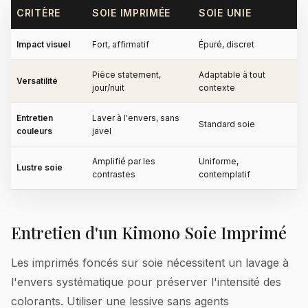
CRITÈRE
SOIE IMPRIMÉE
SOIE UNIE
Impact visuel
Fort, affirmatif
Épuré, discret
Pièce statement,
Adaptable à tout
Versatilité
jour/nuit
contexte
Entretien
Laver à l'envers, sans
Standard soie
couleurs
javel
Amplifié par les
Uniforme,
Lustre soie
contrastes
contemplatif
Entretien d'un Kimono Soie Imprimé
Les imprimés foncés sur soie nécessitent un lavage à
l'envers systématique pour préserver l'intensité des
colorants. Utiliser une lessive sans agents