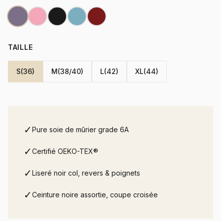
TAILLE
S(36)
M(38/40)
L(42)
XL(44)
✓
Pure soie de mûrier grade 6A
✓
Certifié OEKO-TEX®
✓
Liseré noir col, revers & poignets
✓
Ceinture noire assortie, coupe croisée