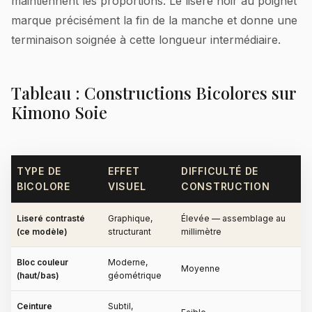
maintiennent les proportions. Le liseré noir au poignet
marque précisément la fin de la manche et donne une
terminaison soignée à cette longueur intermédiaire.
Tableau : Constructions Bicolores sur
Kimono Soie
TYPE DE
EFFET
DIFFICULTÉ DE
BICOLORE
VISUEL
CONSTRUCTION
Liseré contrasté
Graphique,
Élevée — assemblage au
(ce modèle)
structurant
millimètre
Bloc couleur
Moderne,
Moyenne
(haut/bas)
géométrique
Ceinture
Subtil,