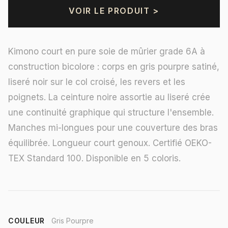
VOIR LE PRODUIT >
Kimono court en pure soie de mûrier grade 6A à
construction bicolore : corps en gris pourpre satiné,
liseré noir sur le col croisé, les revers et les
poignets. La ceinture noire assortie au liseré crée
une continuité graphique qui structure l'ensemble.
Manches mi-longues pour une couverture des bras
équilibrée. Longueur court genoux. Certifié OEKO-
TEX Standard 100. Disponible en 5 coloris.
COULEUR
Gris Pourpre