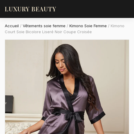
LUXURY BEAUTY
Accueil
/
Vêtements soie femme
/
Kimono Soie Femme
/
Kimono
Court Soie Bicolore Liseré Noir Coupe Croisée