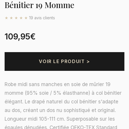
Bénitier 19 Momme
★★★★★
19 avis clients
109,95€
VOIR LE PRODUIT >
Robe midi sans manches en soie de mûrier 19
momme (95% soie / 5% élasthanne) à col bénitier
élégant. Le drapé naturel du col bénitier s'adapte
au dos, créant un dos nu sophistiqué et original.
Longueur midi 105-111 cm. Superposable sur les
épaules dénudées. Certifiée OEKO-TEX Standard