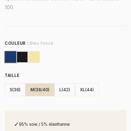
100.
COULEUR :
Bleu Foncé
TAILLE
S(36)
M(38/40)
L(42)
XL(44)
✓
95% soie / 5% élasthanne