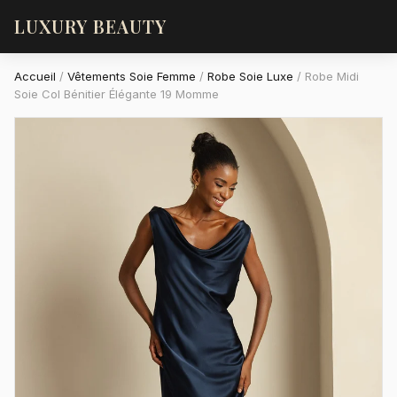
LUXURY BEAUTY
Accueil
/
Vêtements Soie Femme
/
Robe Soie Luxe
/
Robe Midi
Soie Col Bénitier Élégante 19 Momme