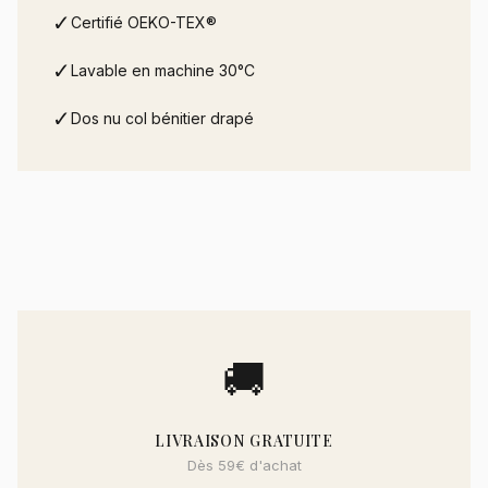
✓
Certifié OEKO-TEX®
✓
Lavable en machine 30°C
✓
Dos nu col bénitier drapé
🚚
LIVRAISON GRATUITE
Dès 59€ d'achat