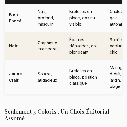
Nuit,
Bretelles en
Château,
Bleu
profond,
place, dos nu
gala,
Foncé
masculin
visible
automne
Épaules
Soirée,
Graphique,
Noir
dénudées, col
cocktail
intemporel
plongeant
chic
Mariage
Bretelles en
Jaune
Solaire,
d'été,
place, position
Clair
audacieux
jardin,
classique
plage
Seulement 3 Coloris : Un Choix Éditorial
Assumé