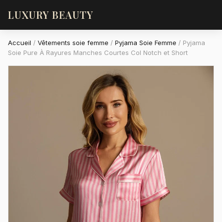
LUXURY BEAUTY
Accueil
/
Vêtements soie femme
/
Pyjama Soie Femme
/
Pyjama
Soie Pure À Rayures Manches Courtes Col Notch et Short