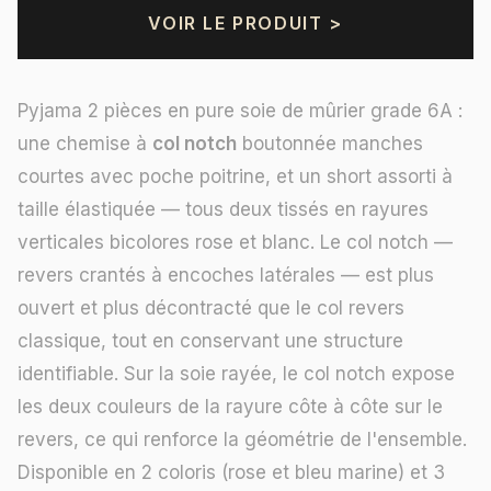
VOIR LE PRODUIT >
Pyjama 2 pièces en pure soie de mûrier grade 6A :
une chemise à
col notch
boutonnée manches
courtes avec poche poitrine, et un short assorti à
taille élastiquée — tous deux tissés en rayures
verticales bicolores rose et blanc. Le col notch —
revers crantés à encoches latérales — est plus
ouvert et plus décontracté que le col revers
classique, tout en conservant une structure
identifiable. Sur la soie rayée, le col notch expose
les deux couleurs de la rayure côte à côte sur le
revers, ce qui renforce la géométrie de l'ensemble.
Disponible en 2 coloris (rose et bleu marine) et 3