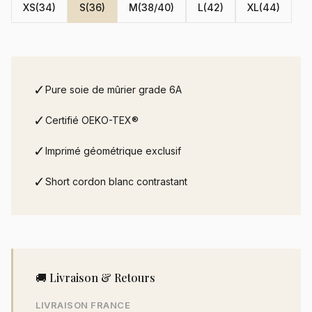
XS(34)
S(36)
M(38/40)
L(42)
XL(44)
✓
Pure soie de mûrier grade 6A
✓
Certifié OEKO-TEX®
✓
Imprimé géométrique exclusif
✓
Short cordon blanc contrastant
🚚 Livraison & Retours
LIVRAISON FRANCE