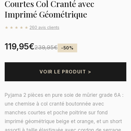
Courtes Col Cranté avec
Imprimé Géométrique
★★★★★
260 avis clients
119,95€
239,95€
-50%
VOIR LE PRODUIT >
Pyjama 2 pièces en pure soie de mûrier grade 6A :
une chemise à col cranté boutonnée avec
manches courtes et poche poitrine sur fond
imprimé géométrique beige et orange, et un short
assorti à taille élastiquée avec cordon de serrage