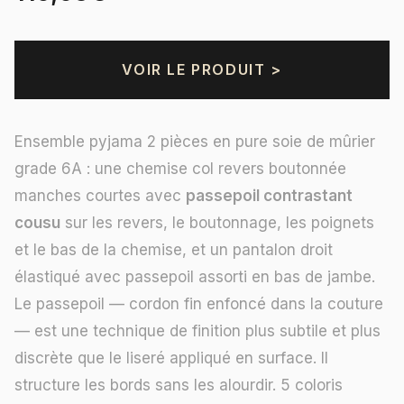
VOIR LE PRODUIT >
Ensemble pyjama 2 pièces en pure soie de mûrier
grade 6A : une chemise col revers boutonnée
manches courtes avec
passepoil contrastant
cousu
sur les revers, le boutonnage, les poignets
et le bas de la chemise, et un pantalon droit
élastiqué avec passepoil assorti en bas de jambe.
Le passepoil — cordon fin enfoncé dans la couture
— est une technique de finition plus subtile et plus
discrète que le liseré appliqué en surface. Il
structure les bords sans les alourdir. 5 coloris