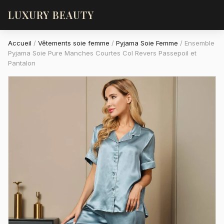
LUXURY BEAUTY
Accueil
/
Vêtements soie femme
/
Pyjama Soie Femme
/
Ensemble
Pyjama Soie Pure Manches Courtes Col Revers Passepoil et
Pantalon