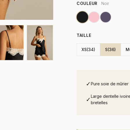
COULEUR
Noir
TAILLE
XS(34)
S(36)
M
✓
Pure soie de mûrier
Large dentelle ivoi
✓
bretelles