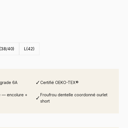
(38/40)
L(42)
✓
 grade 6A
Certifié OEKO-TEX®
re — encolure +
Froufrou dentelle coordonné ourlet
✓
short