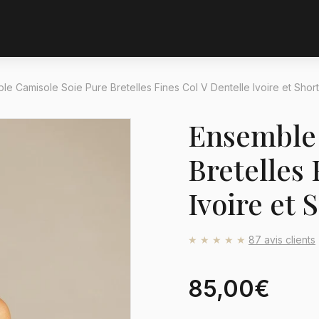
le Camisole Soie Pure Bretelles Fines Col V Dentelle Ivoire et Short
Ensemble 
Bretelles 
Ivoire et 
★★★★★
87 avis clients
85,00€