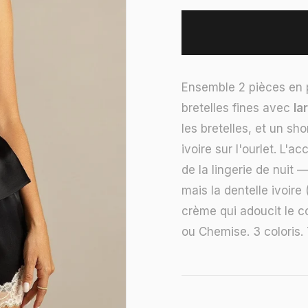
Ensemble 2 pièces en p
bretelles fines avec
la
les bretelles, et un sho
ivoire sur l'ourlet. L'a
de la lingerie de nuit 
mais la dentelle ivoire
crème qui adoucit le c
ou Chemise. 3 coloris.