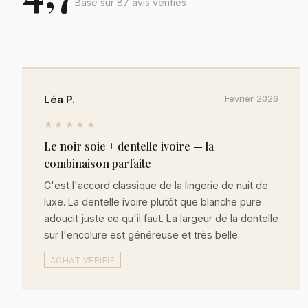
Basé sur 87 avis vérifiés
Léa P.
Février 2026
★★★★★
Le noir soie + dentelle ivoire — la
combinaison parfaite
C'est l'accord classique de la lingerie de nuit de
luxe. La dentelle ivoire plutôt que blanche pure
adoucit juste ce qu'il faut. La largeur de la dentelle
sur l'encolure est généreuse et très belle.
ACHAT VÉRIFIÉ