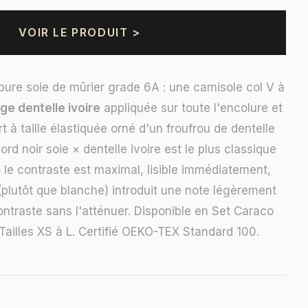
VOIR LE PRODUIT >
ure soie de mûrier grade 6A : une camisole col V à
rge dentelle ivoire
appliquée sur toute l'encolure et
rt à taille élastiquée orné d'un froufrou de dentelle
ccord noir soie × dentelle ivoire est le plus classique
— le contraste est maximal, lisible immédiatement,
 (plutôt que blanche) introduit une note légèrement
ontraste sans l'atténuer. Disponible en Set Caraco
 Tailles XS à L. Certifié OEKO-TEX Standard 100.