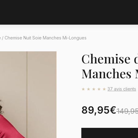
e
/
Chemise Nuit Soie Manches Mi-Longues
Chemise d
Manches 
★★★★★
37 avis clients
89,95€
149,9