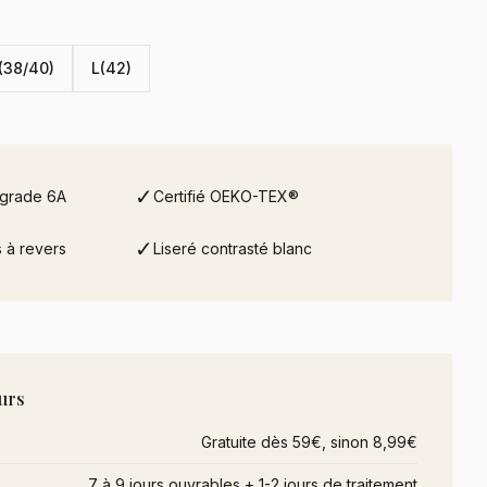
(38/40)
L(42)
✓
 grade 6A
Certifié OEKO-TEX®
✓
 à revers
Liseré contrasté blanc
urs
Gratuite dès 59€, sinon 8,99€
7 à 9 jours ouvrables + 1-2 jours de traitement