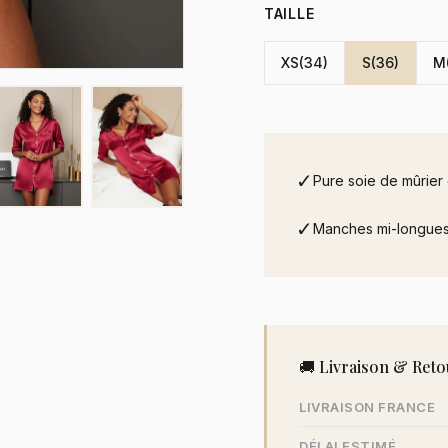
TAILLE
XS(34)
S(36)
M
✓
Pure soie de mûrier
✓
Manches mi-longues
🚚 Livraison & Reto
LIVRAISON FRANCE
DÉLAI ESTIMÉ