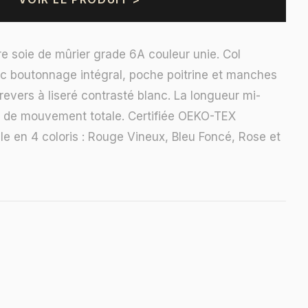
e soie de mûrier grade 6A couleur unie. Col
c boutonnage intégral, poche poitrine et manches
revers à liseré contrasté blanc. La longueur mi-
té de mouvement totale. Certifiée OEKO-TEX
le en 4 coloris : Rouge Vineux, Bleu Foncé, Rose et