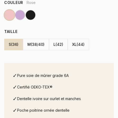
COULEUR
Rose
TAILLE
S(36)
M(38/40)
L(42)
XL(44)
✓
Pure soie de mûrier grade 6A
✓
Certifié OEKO-TEX®
✓
Dentelle ivoire sur ourlet et manches
✓
Poche poitrine ornée dentelle