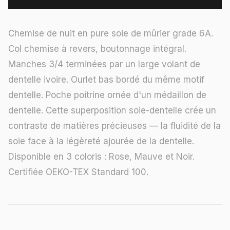
Chemise de nuit en pure soie de mûrier grade 6A.
Col chemise à revers, boutonnage intégral.
Manches 3/4 terminées par un large volant de
dentelle ivoire. Ourlet bas bordé du même motif
dentelle. Poche poitrine ornée d'un médaillon de
dentelle. Cette superposition soie-dentelle crée un
contraste de matières précieuses — la fluidité de la
soie face à la légèreté ajourée de la dentelle.
Disponible en 3 coloris : Rose, Mauve et Noir.
Certifiée OEKO-TEX Standard 100.