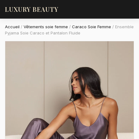
LUXURY BEAUTY
Accueil
/
Vêtements soie femme
/
Caraco Soie Femme
/
Ensemble
Pyjama Soie Caraco et Pantalon Fluide