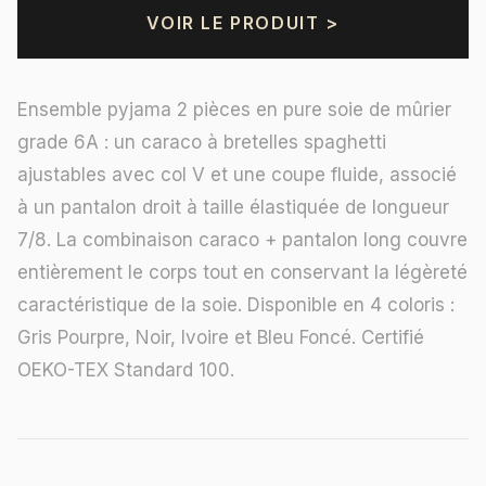
VOIR LE PRODUIT >
Ensemble pyjama 2 pièces en pure soie de mûrier
grade 6A : un caraco à bretelles spaghetti
ajustables avec col V et une coupe fluide, associé
à un pantalon droit à taille élastiquée de longueur
7/8. La combinaison caraco + pantalon long couvre
entièrement le corps tout en conservant la légèreté
caractéristique de la soie. Disponible en 4 coloris :
Gris Pourpre, Noir, Ivoire et Bleu Foncé. Certifié
OEKO-TEX Standard 100.