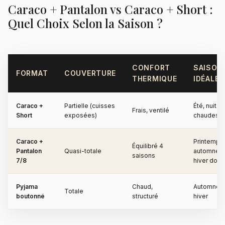
Caraco + Pantalon vs Caraco + Short :
Quel Choix Selon la Saison ?
CONFORT
SAISON
FORMAT
COUVERTURE
THERMIQUE
IDÉALE
Caraco +
Partielle (cuisses
Été, nuits
Frais, ventilé
Short
exposées)
chaudes
Caraco +
Printemps,
Équilibré 4
Pantalon
Quasi-totale
automne,
saisons
7/8
hiver doux
Pyjama
Chaud,
Automne,
Totale
boutonné
structuré
hiver