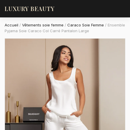
LUXURY BEAUTY
Accueil
/
Vêtements soie femme
/
Caraco Soie Femme
/
Ensemble
Pyjama Soie Caraco Col Carré Pantalon Large