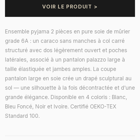
VOIR LE PRODUIT >
Ensemble pyjama 2 pièces en pure soie de mûrier
grade 6A : un caraco sans manches à col carré
structuré avec dos légèrement ouvert et poches
latérales, associé à un pantalon palazzo large à
taille élastiquée et jambes amples. La coupe
pantalon large en soie crée un drapé sculptural au
sol — une silhouette à la fois décontractée et d'une
grande élégance. Disponible en 4 coloris : Blanc,
Bleu Foncé, Noir et Ivoire. Certifié OEKO-TEX
Standard 100.