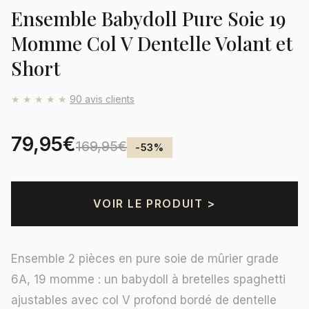
Ensemble Babydoll Pure Soie 19
Momme Col V Dentelle Volant et
Short
★★★★★
90 avis clients
79,95€
169,95€
-53%
VOIR LE PRODUIT >
Ensemble 2 pièces en pure soie de mûrier grade
6A, 19 momme : un babydoll à bretelles spaghetti
ajustables avec col V profond bordé de dentelle