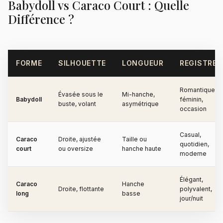
Babydoll vs Caraco Court : Quelle
Différence ?
FORME
SILHOUETTE
LONGUEUR
REGISTRE
Romantique,
Évasée sous le
Mi-hanche,
Babydoll
féminin,
buste, volant
asymétrique
occasion
Casual,
Caraco
Droite, ajustée
Taille ou
quotidien,
court
ou oversize
hanche haute
moderne
Élégant,
Caraco
Hanche
Droite, flottante
polyvalent,
long
basse
jour/nuit