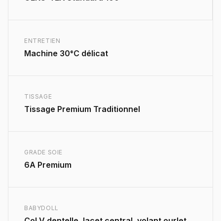
ENTRETIEN
Machine 30°C délicat
TISSAGE
Tissage Premium Traditionnel
GRADE SOIE
6A Premium
BABYDOLL
Col V dentelle, lacet central, volant ourlet,