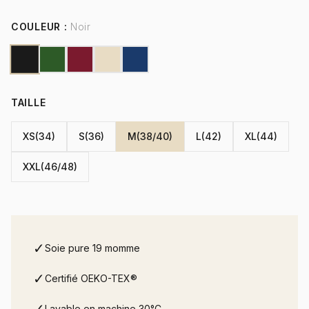
COULEUR :
Noir
TAILLE
XS(34)
S(36)
M(38/40)
L(42)
XL(44)
XXL(46/48)
✓
Soie pure 19 momme
✓
Certifié OEKO-TEX®
Lavable en machine 30°C