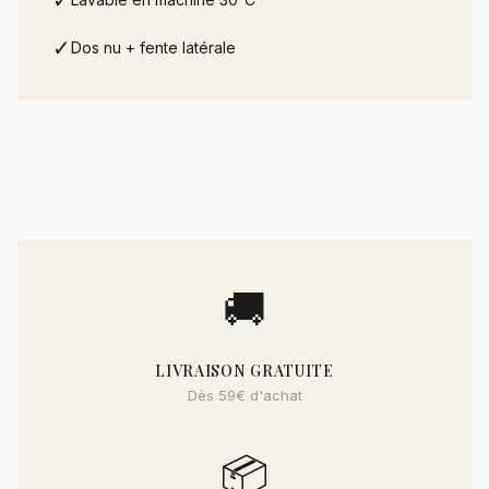
✓
✓
Dos nu + fente latérale
🚚
LIVRAISON GRATUITE
Dès 59€ d'achat
📦