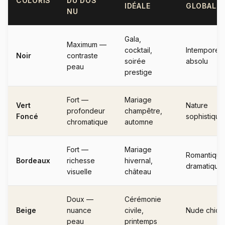
COLORIS
DU DOS
IDÉALE
GLOBAL
NU
Gala,
Maximum —
cocktail,
Intemporel
Noir
contraste
soirée
absolu
peau
prestige
Fort —
Mariage
Vert
Nature
profondeur
champêtre,
Foncé
sophistiqué
chromatique
automne
Fort —
Mariage
Romantique
Bordeaux
richesse
hivernal,
dramatique
visuelle
château
Doux —
Cérémonie
Beige
nuance
civile,
Nude chic
peau
printemps