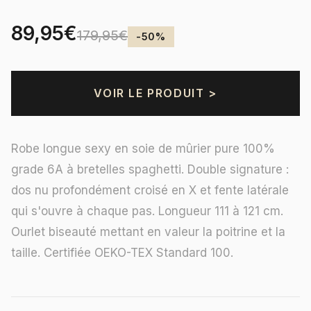
89,95€
179,95€
-50%
VOIR LE PRODUIT >
Robe longue sexy en soie de mûrier pure 100%
grade 6A à bretelles spaghetti. Double signature :
dos nu profondément croisé en X et fente latérale
qui s'ouvre à chaque pas. Longueur 111 à 121 cm.
Ourlet biseauté mettant en valeur la poitrine et la
taille. Certifiée OEKO-TEX Standard 100.