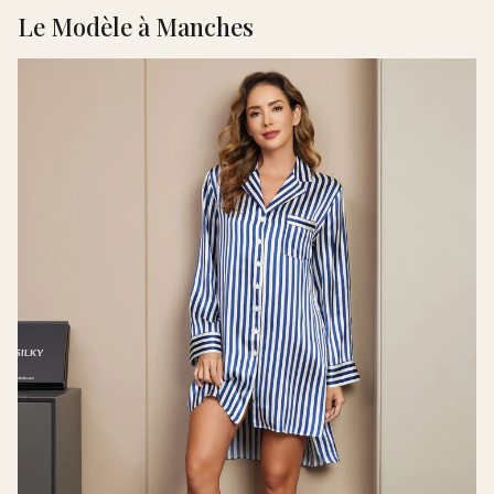
Le Modèle à Manches