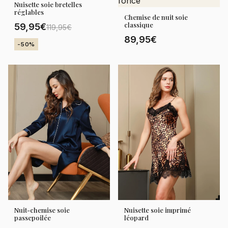
Nuisette soie bretelles
réglables
Chemise de nuit soie
classique
59,95€
119,95€
89,95€
-50%
Nuit-chemise soie
Nuisette soie imprimé
passepoilée
léopard