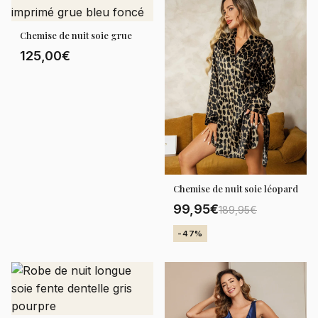
Chemise de nuit soie grue
125,00€
Chemise de nuit soie léopard
99,95€
189,95€
-47%