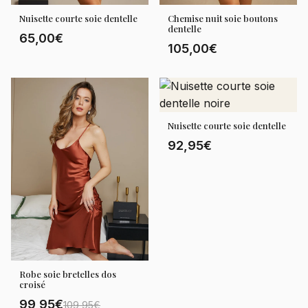
Nuisette courte soie dentelle
Chemise nuit soie boutons
dentelle
65,00€
105,00€
Nuisette courte soie dentelle
92,95€
Robe soie bretelles dos
croisé
99,95€
109,95€