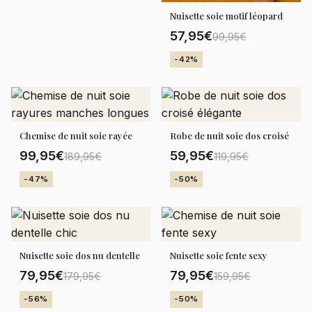
Nuisette soie motif léopard
57,95€
99,95€
-42%
Chemise de nuit soie rayée
Robe de nuit soie dos croisé
99,95€
59,95€
189,95€
119,95€
-47%
-50%
Nuisette soie dos nu dentelle
Nuisette soie fente sexy
79,95€
79,95€
179,95€
159,95€
-56%
-50%