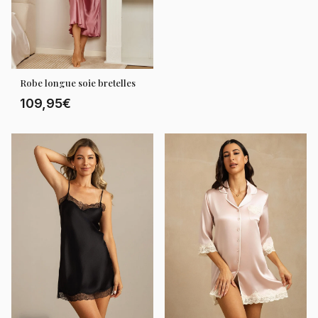
Robe longue soie bretelles
109,95€