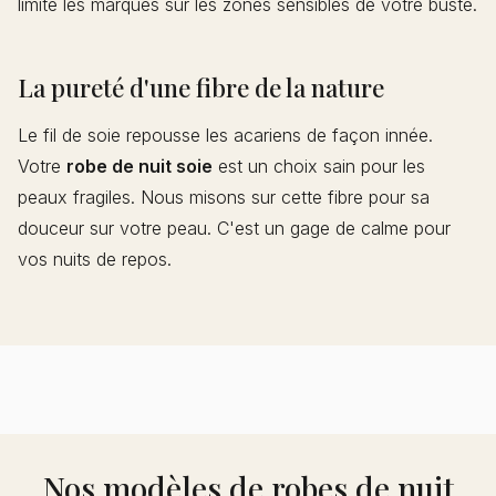
limite les marques sur les zones sensibles de votre buste.
La pureté d'une fibre de la nature
Le fil de soie repousse les acariens de façon innée.
Votre
robe de nuit soie
est un choix sain pour les
peaux fragiles. Nous misons sur cette fibre pour sa
douceur sur votre peau. C'est un gage de calme pour
vos nuits de repos.
Nos modèles de robes de nuit