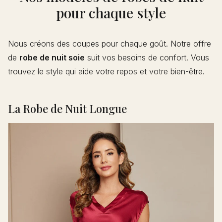
pour chaque style
Nous créons des coupes pour chaque goût. Notre offre
de
robe de nuit soie
suit vos besoins de confort. Vous
trouvez le style qui aide votre repos et votre bien-être.
La Robe de Nuit Longue