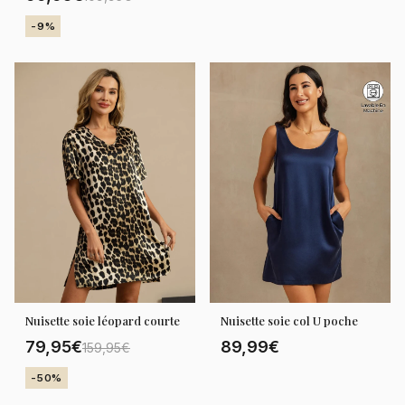
-9%
Nuisette soie léopard courte
Nuisette soie col U poche
79,95€
89,99€
159,95€
-50%