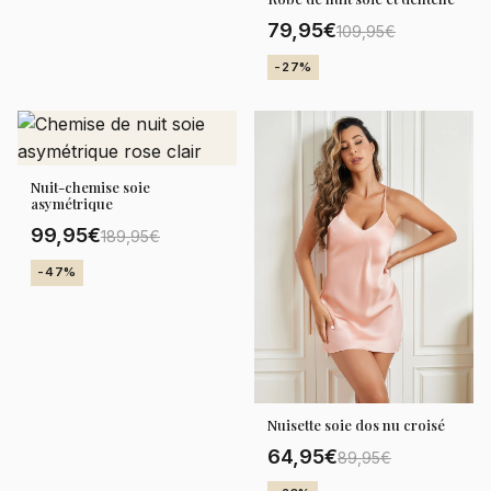
79,95€
109,95€
-27%
Nuit-chemise soie
asymétrique
99,95€
189,95€
-47%
Nuisette soie dos nu croisé
64,95€
89,95€