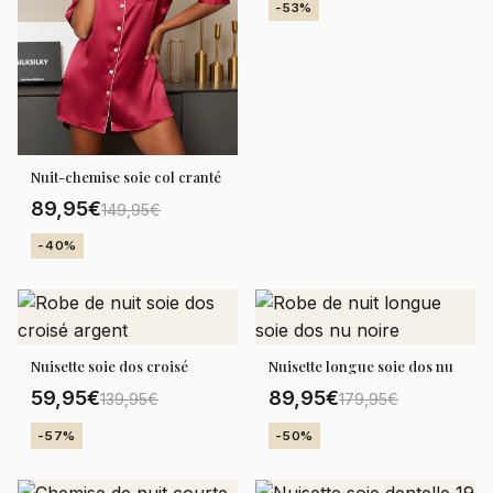
-53%
Nuit-chemise soie col cranté
89,95€
149,95€
-40%
Nuisette soie dos croisé
Nuisette longue soie dos nu
59,95€
89,95€
139,95€
179,95€
-57%
-50%