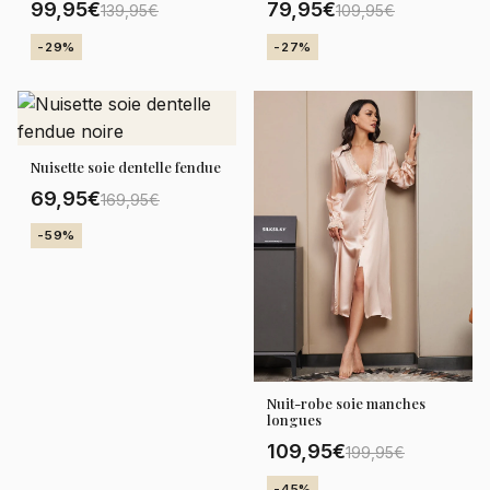
99,95€
79,95€
139,95€
109,95€
-29%
-27%
Nuisette soie dentelle fendue
69,95€
169,95€
-59%
Nuit-robe soie manches
longues
109,95€
199,95€
-45%