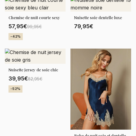
Chemise de nuit courte sexy
Nuisette soie dentelle luxe
57,95€
79,95€
99,95€
-42%
Nuisette jersey de soie chic
39,95€
82,95€
-52%
Robe de nuit soie et dentelle